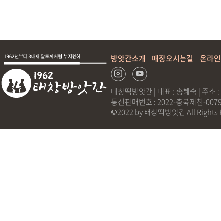
방앗간소개
매장오시는길
온라인
태창떡방앗간 | 대표 : 송혜숙 | 주소 :
통신판매번호 : 2022-충북제천-0079 |
©2022 by 태창떡방앗간 All Rights R