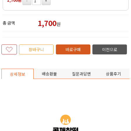
1,700원
-
+
1,700
총 금액
원
장바구니
바로구매
이전으로
배송환불
질문과답변
상품후기
상세정보