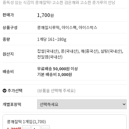
중독성 있는 식감의 콩깨찰떡! 고소한 검은깨와 고소한 콩가루의 만남
1,700
판매가
원
상품구성
콩깨찰시루떡, 아이스팩, 아이스박스
중량
1개당 161~180g
찹쌀(국내산), 콩(국내산), 깨(중국산), 설탕(국내산),
원산지
천일염(국내산)
무료배송
50,000
원 이상
배송비
기본 배송비
3,000
원
추가선택
(상품을 선택해 주세요)
개별포장떡
콩깨찰떡 1개입(1,700)