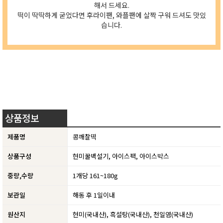
해서 드세요.
떡이 딱딱하게 굳었다면 후라이팬, 와플팬에 살짝 구워 드셔도 맛있
습니다.
상품정보
제품명
콩깨찰떡
상품구성
현미꿀백설기, 아이스팩, 아이스박스
중량,수량
1개당 161~180g
보관일
해동 후 1일이내
원산지
현미(국내산), 흑설탕(국내산), 천일염(국내산)