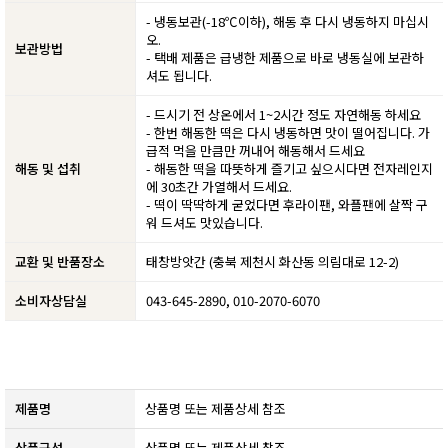
- 냉동보관(-18℃이하), 해동 후 다시 냉동하지 마십시
오.
보관방법
- 택배 제품은 급냉한 제품으로 바로 냉동실에 보관하
셔도 됩니다.
- 드시기 전 상온에서 1~2시간 정도 자연해동 하세요
- 한번 해동한 떡은 다시 냉동하면 맛이 떨어집니다. 가
급적 먹을 만큼만 꺼내어 해동해서 드세요
해동 및 섭취
- 해동한 떡을 따뜻하게 즐기고 싶으시다면 전자레인지
에 30초간 가열해서 드세요.
- 떡이 딱딱하게 굳었다면 후라이팬, 와플팬에 살짝 구
워 드셔도 맛있습니다.
교환 및 반품장소
태창방앗간 (충북 제천시 화산동 의림대로 12-2)
소비자상담실
043-645-2890, 010-2070-6070
제품명
상품명 또는 제품상세 참조
상품구성
상품명 또는 제품상세 참조