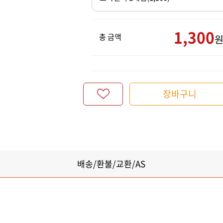
1,300
총 금액
장바구니
배송/환불/교환/AS