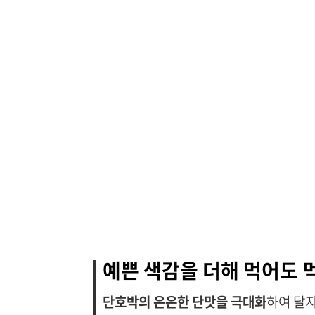
예쁜 색감을 더해 먹어도 
단호박의 은은한 단맛을 극대화
하여 달