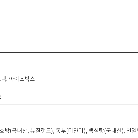
스팩, 아이스박스
g
호박(국내산, 뉴질랜드), 동부(미얀마), 백설탕(국내산), 천