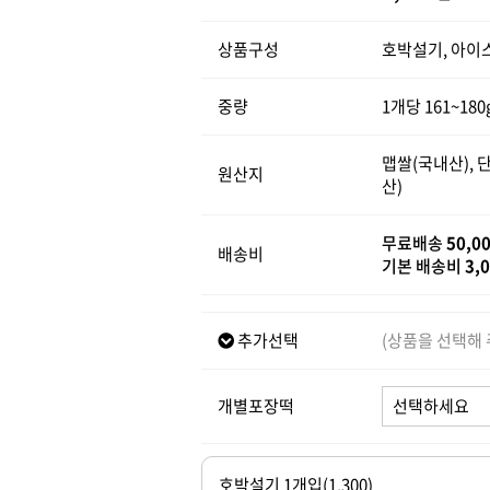
상품구성
호박설기, 아이
중량
1개당 161~180
맵쌀(국내산), 
원산지
산)
무료배송
50,0
배송비
기본 배송비
3,
추가선택
(상품을 선택해 
개별포장떡
호박설기 1개입(1,300)