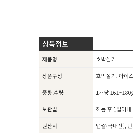
상품정보
제품명
호박설기
상품구성
호박설기, 아이
중량,수량
1개당 161~180
보관일
해동 후 1일이내
원산지
맵쌀(국내산), 단