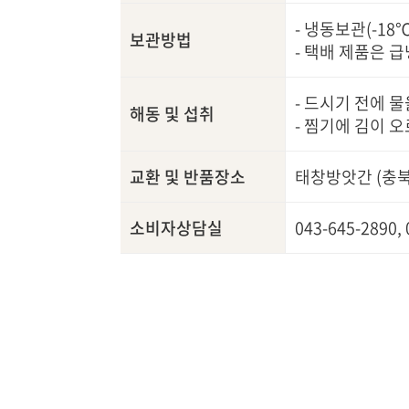
- 냉동보관(-18
보관방법
- 택배 제품은 
- 드시기 전에 
해동 및 섭취
- 찜기에 김이 
교환 및 반품장소
태창방앗간 (충북
소비자상담실
043-645-2890,