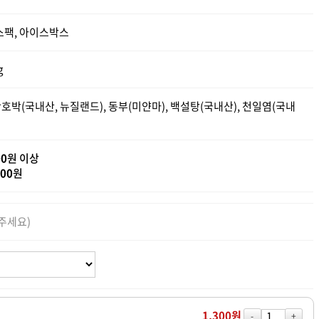
스팩, 아이스박스
g
단호박(국내산, 뉴질랜드), 동부(미얀마), 백설탕(국내산), 천일염(국내
00
원 이상
000
원
주세요)
1,300원
-
+