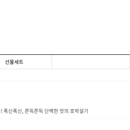
선물세트
! 폭신폭신, 쫀득쫀득 단백한 맛의 호박설기