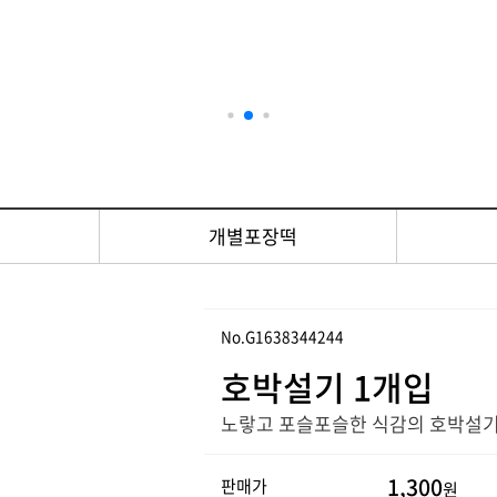
떡
개별포장떡
No.G1638344244
호박설기 1개입
노랗고 포슬포슬한 식감의 호박설기
1,300
판매가
원