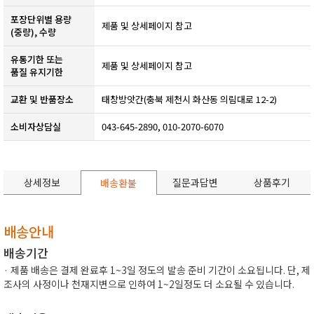
포장단위별 용량
제품 및 상세페이지 참고
(중량), 수량
유통기한 또는
​제품 및 상세페이지 참고​
품질 유지기한
교환 및 반품장소
태창방앗간(충북 제천시 화산동 의림대로 12-2)
소비자상담실
043-645-2890, 010-2070-6070
상세정보
질문과답변
상품후기
배송환불
배송안내
배송기간
· 제품 배송은 결제 완료후 1~3일 정도의 발송 준비 기간이 소요됩니다. 단, 제
조사의 사정이나 천재지변으로 인하여 1~2일정도 더 소요될 수 있습니다.