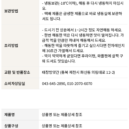
- 냉동보관(-18℃이하), 해동 후 다시 냉동하지 마십시
오.
보관방법
- 택배 제품은 급냉한 제품으로 바로 냉동실에 보관하
셔도 됩니다.
- 드시기 전 상온에서 1~2시간 정도 자연해동 하세요.
- 한번 해동한 떡은 다시 냉동하면 맛이 떨어집니다. 가
급적 먹을 만큼만 꺼내어 해동해서 드세요.
조리방법
- 해동한 떡을 따뜻하게 즐기고 싶으시다면 전자레인지
에 30초간 가열해서 드세요.
- 떡이 딱딱하게 굳었다면 후라이팬, 와플팬에 살짝 구
워 드셔도 맛있습니다.
교환 및 반품장소
태창방앗간 (충북 제천시 화산동 의림대로 12-2)
소비자상담실
043-645-2890, 010-2070-6070
제품명
상품명 또는 제품상세 참조
상품구성
상품명 또는 제품상세 참조