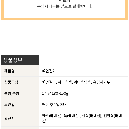
부탁드리며
흑임자가루는 별도로 판매합니다.
상품정보
제품명
쑥인절미
상품구성
쑥인절미, 아이스팩, 아이스박스, 흑임자가루
중량,수량
1개당 130~150g
보관일
해동 후 1일이내
찹쌀(국내산), 쑥(국내산), 설탕(국내산), 천일염(국내
원산지
산)