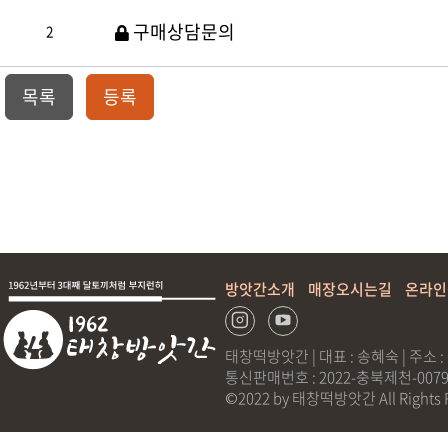
구매상담문의
2
목록
등록
방앗간소개
매장오시는길
온라인
태창떡방앗간 | 대표 : 송혜숙 | 주소 :
통신판매번호 : 2022-충북제천-0079 |
©2022 by 태창떡방앗간 All Rights R