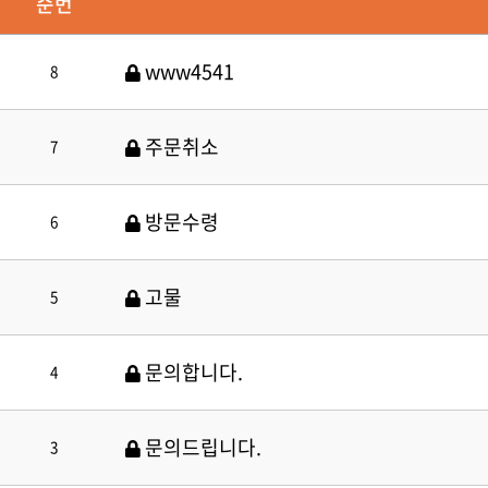
순번
www4541
8
주문취소
7
방문수령
6
고물
5
문의합니다.
4
문의드립니다.
3